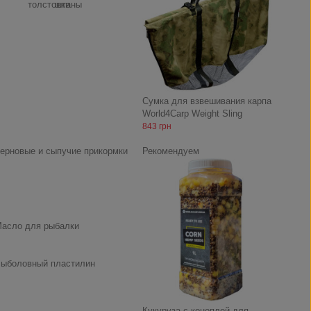
толстовки
штаны
Сумка для взвешивания карпа
World4Carp Weight Sling
843 грн
ерновые и сыпучие прикормки
Рекомендуем
асло для рыбалки
ыболовный пластилин
Кукуруза с коноплей для