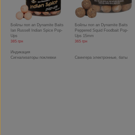
Бойлы поп ап Dynamite Baits
Бойлы поп ап Dynamite Baits
Ian Russell Indian Spice Pop-
Peppered Squid Foodbait Pop-
Ups
Ups 15mm
385 грн
365 грн
Индикация
Сигнализаторы поклевки
Свингера электронные, баты