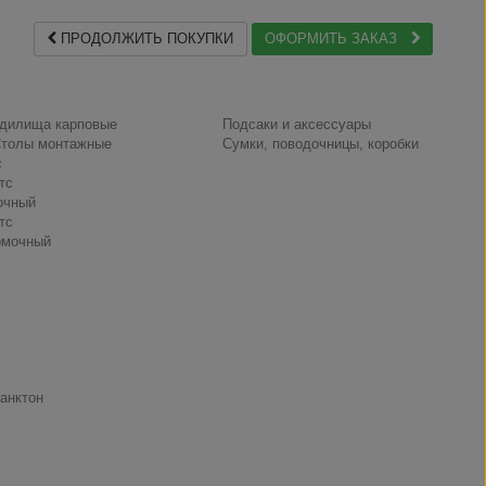
ПРОДОЛЖИТЬ ПОКУПКИ
ОФОРМИТЬ ЗАКАЗ
дилища карповые
Подсаки и аксессуары
толы монтажные
Сумки, поводочницы, коробки
с
тс
очный
тс
рмочный
анктон