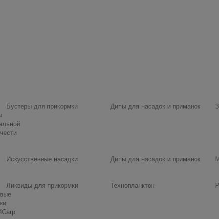
Бустеры для прикормки
Дипы для насадок и приманок
З
ы
альной
чести
Искусственные насадки
Дипы для насадок и приманок
М
Ликвиды для прикормки
Технопланктон
Р
овые
ки
4Carp