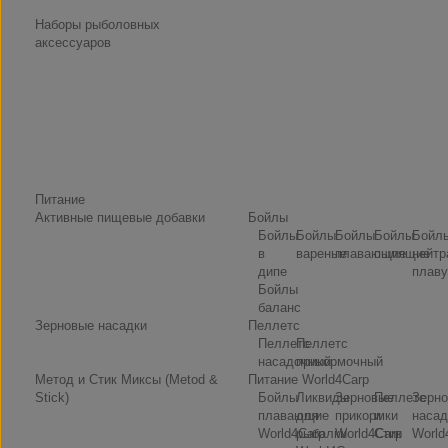
Наборы рыболовных
аксессуаров
Питание
Активные пищевые добавки
Бойлы
Бойлы
Бойлы
Бойлы
Бойлы
Бойл
в
вареные
плавающие
пылящие
нейтр
дипе
плаву
Бойлы
баланс
Зерновые насадки
Пеллетс
Пеллетс
Пеллетс
насадочный
прикормочный
Метод и Стик Миксы (Metod &
Питание World4Carp
Stick)
Бойлы
Ликвиды
Зерновые
Пеллетс
Зерн
плавающие
для
прикормки
и
насад
World4Carp
рыбалки
World4Carp
Стик
World