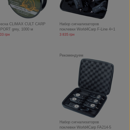
еска CLIMAX CULT CARP
Набор сигнализаторов
PORT grey, 1000 м
поклевки World4Carp F-Line 4+1
03 грн
3 835 грн
Рекомендуем
Набор сигнализаторов
поклевки World4Carp FA214-5