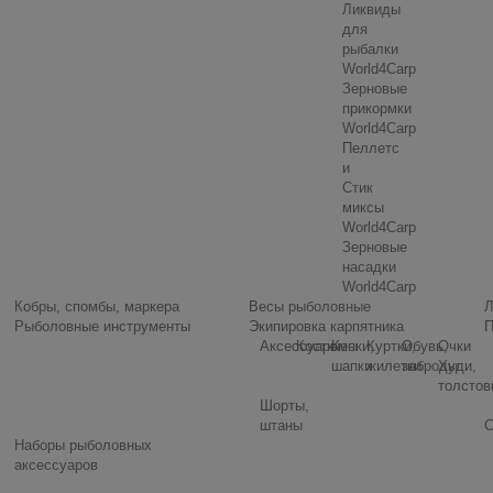
Ликвиды
для
рыбалки
World4Carp
Зерновые
прикормки
World4Carp
Пеллетс
и
Стик
миксы
World4Carp
Зерновые
насадки
World4Carp
Кобры, спомбы, маркера
Весы рыболовные
Л
Рыболовные инструменты
Экипировка карпятника
П
Аксессуары
Костюмы
Кепки,
Куртки,
Обувь,
Очки
шапки
жилетки
заброды
Худи,
толстов
Шорты,
штаны
С
Наборы рыболовных
аксессуаров