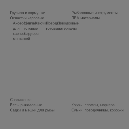
Снасти
Грузила и кормушки
Рыболовные инструменты
Оснастки карповые
ПВА материалы
Аксессуары
Монтажи
Крючки
Поводки
Поводковые
для
готовые
готовые
материалы
карповых
Лидкоры
монтажей
Снаряжение
Весы рыболовные
Кобры, спомбы, маркера
Садки и мешки для рыбы
Сумки, поводочницы, коробки