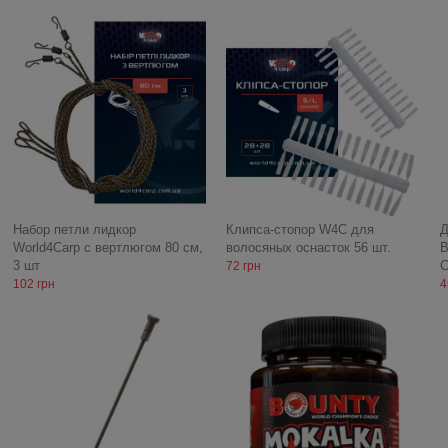
Набор петли лидкор
Клипса-стопор W4C для
Д
World4Carp с вертлюгом 80 см,
волосяных оснасток 56 шт.
B
3 шт
C
72 грн
102 грн
4