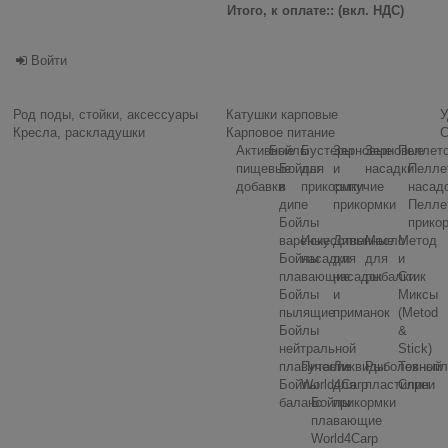
Итого, к оплате:: (вкл. НДС)
Войти
Род поды, стойки, аксессуары
Катушки карповые
У
Кресла, раскладушки
Карповое питание
С
Активные
Бойлы
Бустеры
Зерновые
Зерновые
Пеллет
пищевые
Бойлы
для
и
насадки
Пелле
добавки
в
прикормки
сыпучие
насад
дипе
прикормки
Пелле
Бойлы
прико
вареные
Искусственные
Дипы
Масло
Метод
Бойлы
насадки
для
для
и
плавающие
насадок
рыбалки
Стик
Бойлы
и
Миксы
пылящие
приманок
(Metod
Бойлы
&
нейтральной
Stick)
плавучести
Питание
Ликвиды
Рыболовный
Технопл
Бойлы
World4Carp
для
пластилин
Спреи
баланс
Бойлы
прикормки
плавающие
World4Carp