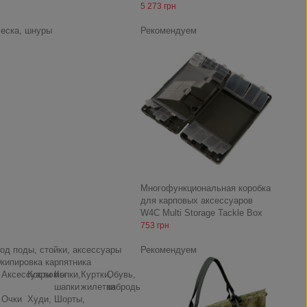
5 273 грн
еска, шнуры
Рекомендуем
Многофункциональная коробка
для карповых аксессуаров
W4C Multi Storage Tackle Box
753 грн
од поды, стойки, аксессуары
Рекомендуем
кипировка карпятника
Аксессуары
Костюмы
Кепки,
Куртки,
Обувь,
шапки
жилетки
заброды
Очки
Худи,
Шорты,