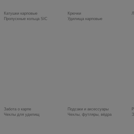
Катушки карповые
Крючки
Л
Пропускные кольца SIC
Удилища карповые
Забота о карпе
Подсаки и аксессуары
Р
Чехлы для удилищ
Чехлы, футляры, вёдра
Э