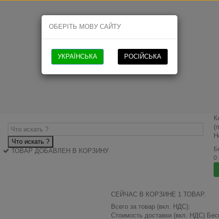
ОБЕРІТЬ МОВУ САЙТУ
УКРАЇНСЬКА
РОСІЙСЬКА
К
(
Н
Что искать ?
Б
ТОВАР ДОБАВЛЕН В КОРЗИНУ
0
СЕЙЧАС В КОРЗИНЕ 1 ТОВАР.
Всего за товар (вкл. НДС):
Стоимость доставки (вкл. НДС)
Бес