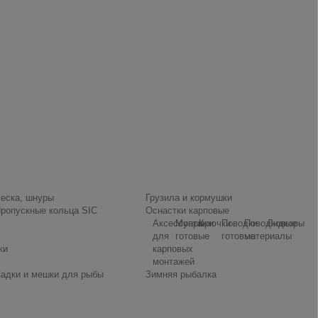
еска, шнуры
Грузила и кормушки
ропускные кольца SIC
Оснастки карповые
Аксессуары
Монтажи
Крючки
Поводки
Поводковые
Лидкоры
для
готовые
готовые
материалы
ки
карповых
монтажей
адки и мешки для рыбы
Зимняя рыбалка