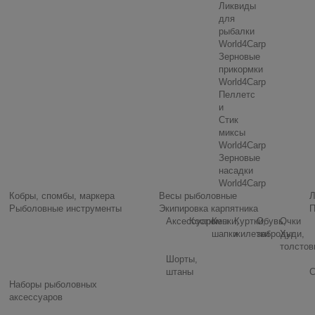
Ликвиды
для
рыбалки
World4Carp
Зерновые
прикормки
World4Carp
Пеллетс
и
Стик
миксы
World4Carp
Зерновые
насадки
World4Carp
Кобры, спомбы, маркера
Весы рыболовные
Л
Рыболовные инструменты
Экипировка карпятника
П
Аксессуары
Костюмы
Кепки,
Куртки,
Обувь,
Очки
шапки
жилетки
заброды
Худи,
толстов
Шорты,
штаны
С
Наборы рыболовных
аксессуаров