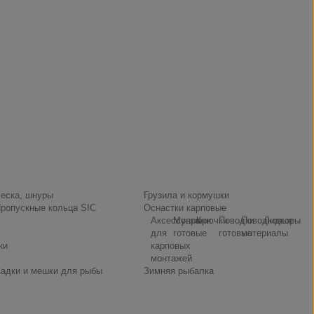
еска, шнуры
Грузила и кормушки
ропускные кольца SIC
Оснастки карповые
Аксессуары
Монтажи
Крючки
Поводки
Поводковые
Лидкоры
для
готовые
готовые
материалы
ки
карповых
монтажей
адки и мешки для рыбы
Зимняя рыбалка