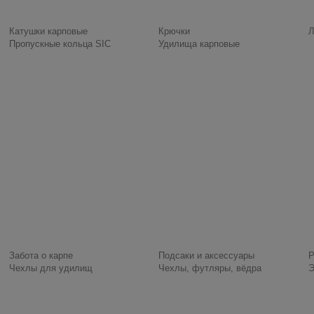
Катушки карповые
Крючки
Л
Пропускные кольца SIC
Удилища карповые
Забота о карпе
Подсаки и аксессуары
Р
Чехлы для удилищ
Чехлы, футляры, вёдра
Э