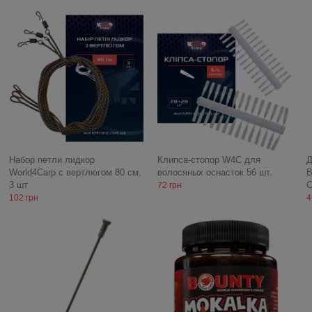
Набор петли лидкор
Клипса-стопор W4C для
Д
World4Carp с вертлюгом 80 см,
волосяных оснасток 56 шт.
B
3 шт
C
72 грн
102 грн
4