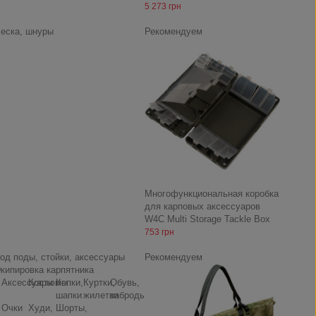
5 273 грн
еска, шнуры
Рекомендуем
Многофункциональная коробка
для карповых аксессуаров
W4C Multi Storage Tackle Box
753 грн
од поды, стойки, аксессуары
Рекомендуем
кипировка карпятника
Аксессуары
Костюмы
Кепки,
Куртки,
Обувь,
шапки
жилетки
заброды
Очки
Худи,
Шорты,