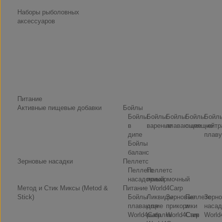
Наборы рыболовных
аксессуаров
Питание
Активные пищевые добавки
Бойлы
Бойлы
Бойлы
Бойлы
Бойлы
Бойл
в
вареные
плавающие
пылящие
нейтр
дипе
плаву
Бойлы
баланс
Зерновые насадки
Пеллетс
Пеллетс
Пеллетс
насадочный
прикормочный
Метод и Стик Миксы (Metod &
Питание World4Carp
Stick)
Бойлы
Ликвиды
Зерновые
Пеллетс
Зерн
плавающие
для
прикормки
и
насад
World4Carp
рыбалки
World4Carp
Стик
World