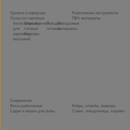
Снасти
Грузила и кормушки
Рыболовные инструменты
Оснастки карповые
ПВА материалы
Аксессуары
Монтажи
Крючки
Поводки
Поводковые
для
готовые
готовые
материалы
карповых
Лидкоры
монтажей
Снаряжение
Весы рыболовные
Кобры, спомбы, маркера
Садки и мешки для рыбы
Сумки, поводочницы, коробки