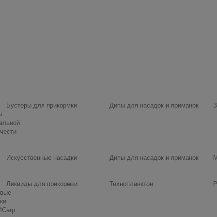
Бустеры для прикормки
Дипы для насадок и приманок
З
ы
альной
чести
Искусственные насадки
Дипы для насадок и приманок
М
Ликвиды для прикормки
Технопланктон
Р
овые
ки
4Carp