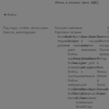
Итого, к оплате:: (вкл. НДС)
Войти
Род поды, стойки, аксессуары
Катушки карповые
У
Кресла, раскладушки
Карповое питание
С
Активные
Бойлы
Бустеры
Зерновые
Зерновые
Пеллет
пищевые
Бойлы
для
и
насадки
Пелле
добавки
в
прикормки
сыпучие
насад
дипе
прикормки
Пелле
Бойлы
прико
вареные
Искусственные
Дипы
Масло
Метод
Бойлы
насадки
для
для
и
плавающие
насадок
рыбалки
Стик
Бойлы
и
Миксы
пылящие
приманок
(Metod
Бойлы
&
нейтральной
Stick)
плавучести
Питание
Ликвиды
Рыболовный
Технопл
Бойлы
World4Carp
для
пластилин
Спреи
баланс
Бойлы
прикормки
плавающие
World4Carp