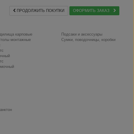
ПРОДОЛЖИТЬ ПОКУПКИ
ОФОРМИТЬ ЗАКАЗ
дилища карповые
Подсаки и аксессуары
толы монтажные
Сумки, поводочницы, коробки
с
тс
очный
тс
рмочный
анктон