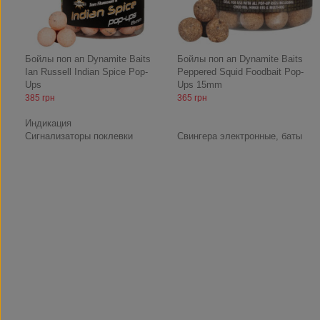
Бойлы поп ап Dynamite Baits
Бойлы поп ап Dynamite Baits
Ian Russell Indian Spice Pop-
Peppered Squid Foodbait Pop-
Ups
Ups 15mm
385 грн
365 грн
Индикация
Сигнализаторы поклевки
Свингера электронные, баты