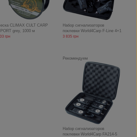
еска CLIMAX CULT CARP
Набор сигнализаторов
PORT grey, 1000 м
поклевки World4Carp F-Line 4+1
03 грн
3 835 грн
Рекомендуем
Набор сигнализаторов
поклевки World4Carp FA214-5