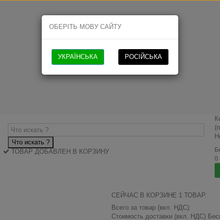
ОБЕРІТЬ МОВУ САЙТУ
УКРАЇНСЬКА
РОСІЙСЬКА
К
(
Н
Что искать ?
Б
ТОВАР ДОБАВЛЕН В КОРЗИНУ
0
СЕЙЧАС В КОРЗИНЕ 1 ТОВАР.
Всего за товар (вкл. НДС):
Стоимость доставки (вкл. НДС)
Бес