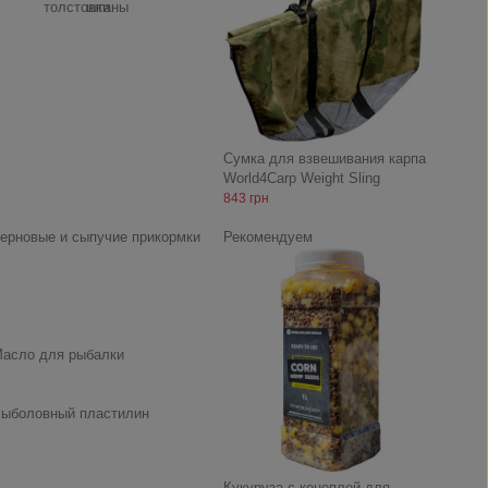
толстовки
штаны
Сумка для взвешивания карпа
World4Carp Weight Sling
843 грн
ерновые и сыпучие прикормки
Рекомендуем
асло для рыбалки
ыболовный пластилин
Кукуруза с коноплей для