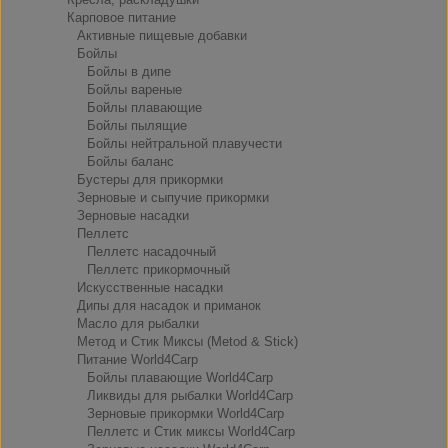
Карповое питание
Активные пищевые добавки
Бойлы
Бойлы в дипе
Бойлы вареные
Бойлы плавающие
Бойлы пылящие
Бойлы нейтральной плавучести
Бойлы баланс
Бустеры для прикормки
Зерновые и сыпучие прикормки
Зерновые насадки
Пеллетс
Пеллетс насадочный
Пеллетс прикормочный
Искусственные насадки
Дипы для насадок и приманок
Масло для рыбалки
Метод и Стик Миксы (Metod & Stick)
Питание World4Carp
Бойлы плавающие World4Carp
Ликвиды для рыбалки World4Carp
Зерновые прикормки World4Carp
Пеллетс и Стик миксы World4Carp