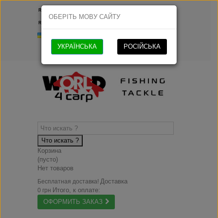
Русский
ОБЕРІТЬ МОВУ САЙТУ
Русский
Українська
УКРАЇНСЬКА
РОСІЙСЬКА
Что искать ?
Корзина
(пусто)
Нет товаров
Доставка
Бесплатная доставка!
Итого, к оплате:
0 грн
ОФОРМИТЬ ЗАКАЗ