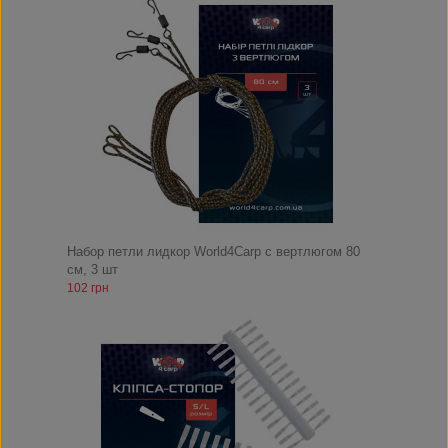
Набор петли лидкор World4Carp с вертлюгом 80
см, 3 шт
102 грн