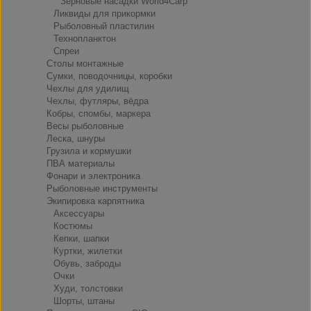
Зерновые насадки World4Carp
Ликвиды для прикормки
Рыболовный пластилин
Технопланктон
Спреи
Столы монтажные
Сумки, поводочницы, коробки
Чехлы для удилищ
Чехлы, футляры, вёдра
Кобры, спомбы, маркера
Весы рыболовные
Леска, шнуры
Грузила и кормушки
ПВА материалы
Фонари и электроника
Рыболовные инструменты
Экипировка карпятника
Аксессуары
Костюмы
Кепки, шапки
Куртки, жилетки
Обувь, заброды
Очки
Худи, толстовки
Шорты, штаны