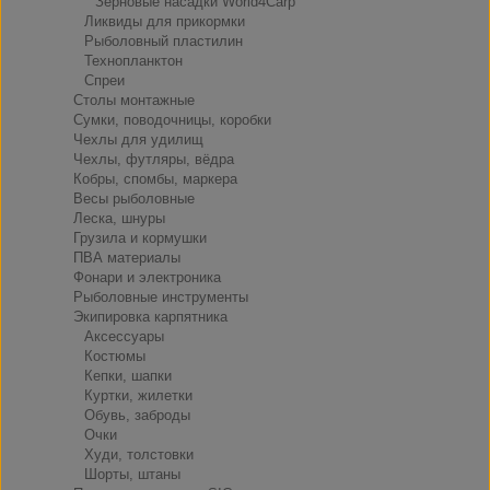
Зерновые насадки World4Carp
Ликвиды для прикормки
Рыболовный пластилин
Технопланктон
Спреи
Столы монтажные
Сумки, поводочницы, коробки
Чехлы для удилищ
Чехлы, футляры, вёдра
Кобры, спомбы, маркера
Весы рыболовные
Леска, шнуры
Грузила и кормушки
ПВА материалы
Фонари и электроника
Рыболовные инструменты
Экипировка карпятника
Аксессуары
Костюмы
Кепки, шапки
Куртки, жилетки
Обувь, заброды
Очки
Худи, толстовки
Шорты, штаны