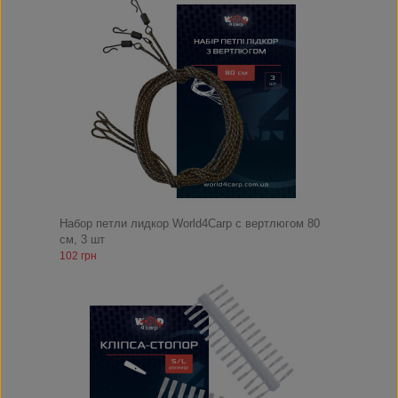
Набор петли лидкор World4Carp с вертлюгом 80
см, 3 шт
102 грн