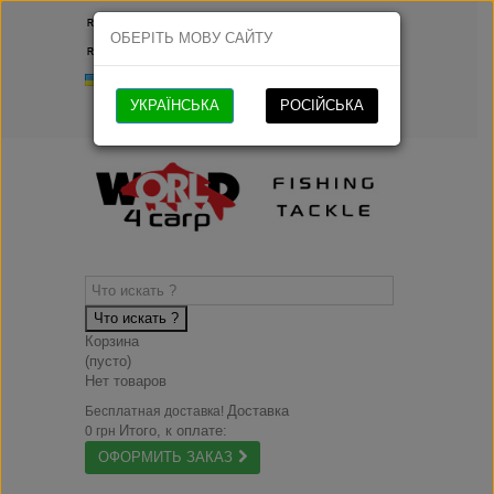
Русский
ОБЕРІТЬ МОВУ САЙТУ
Русский
Українська
УКРАЇНСЬКА
РОСІЙСЬКА
Что искать ?
Корзина
(пусто)
Нет товаров
Доставка
Бесплатная доставка!
Итого, к оплате:
0 грн
ОФОРМИТЬ ЗАКАЗ