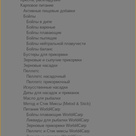
Карповое питание
Активные пищевые добавки
Бойлы
Бойлы в дипе
Бойлы вареные
Бойлы плавающие
Бойлы пылящие
Бойлы нейтральной плавучести
Бойлы баланс
Бустеры для прикормки
Зерновые и сыпучие прикормки
Зерновые насадки
Пеллетс
Пеллетс насадочный
Пеллетс прикормочный
Искусственные насадки
Дипы для насадок и приманок
Масло для рыбалки
Метод и Стик Миксы (Metod & Stick)
Питание World4Carp
Бойлы плавающие World4Carp
Ликвиды для рыбалки World4Carp
Зерновые прикормки World4Carp
Пеллетс и Стик миксы World4Carp