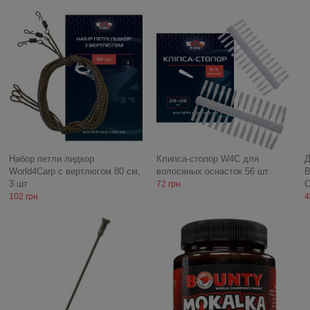
Набор петли лидкор
Клипса-стопор W4C для
Д
World4Carp с вертлюгом 80 см,
волосяных оснасток 56 шт.
B
3 шт
C
72 грн
102 грн
4