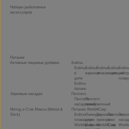
Наборы рыболовных
аксессуаров
Питание
Активные пищевые добавки
Бойлы
Бойлы
Бойлы
Бойлы
Бойлы
Бойл
в
вареные
плавающие
пылящие
нейтр
дипе
плаву
Бойлы
баланс
Зерновые насадки
Пеллетс
Пеллетс
Пеллетс
насадочный
прикормочный
Метод и Стик Миксы (Metod &
Питание World4Carp
Stick)
Бойлы
Ликвиды
Зерновые
Пеллетс
Зерн
плавающие
для
прикормки
и
насад
World4Carp
рыбалки
World4Carp
Стик
World