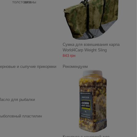
толстовки
штаны
Сумка для взвешивания карпа
World4Carp Weight Sling
843 грн
ерновые и сыпучие прикормки
Рекомендуем
асло для рыбалки
ыболовный пластилин
Кукуруза с коноплей для