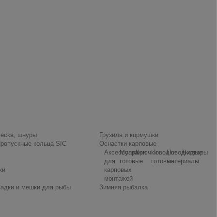
еска, шнуры
Грузила и кормушки
ропускные кольца SIC
Оснастки карповые
Аксессуары
Монтажи
Крючки
Поводки
Поводковые
Лидкоры
для
готовые
готовые
материалы
ки
карповых
монтажей
адки и мешки для рыбы
Зимняя рыбалка