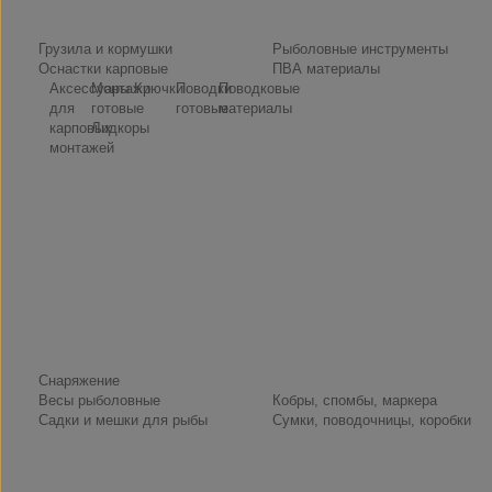
Снасти
Грузила и кормушки
Рыболовные инструменты
Оснастки карповые
ПВА материалы
Аксессуары
Монтажи
Крючки
Поводки
Поводковые
для
готовые
готовые
материалы
карповых
Лидкоры
монтажей
Снаряжение
Весы рыболовные
Кобры, спомбы, маркера
Садки и мешки для рыбы
Сумки, поводочницы, коробки