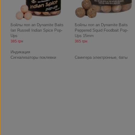
Бойлы поп ап Dynamite Baits
Бойлы поп ап Dynamite Baits
Ian Russell Indian Spice Pop-
Peppered Squid Foodbait Pop-
Ups
Ups 15mm
385 грн
365 грн
Индикация
Сигнализаторы поклевки
Свингера электронные, баты