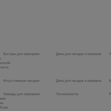
Бустеры для прикормки
Дипы для насадок и приманок
З
ы
альной
чести
Искусственные насадки
Дипы для насадок и приманок
М
Ликвиды для прикормки
Технопланктон
Р
овые
ки
4Carp