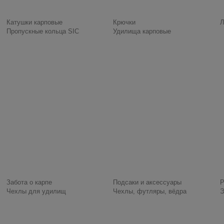
Катушки карповые
Крючки
Л
Пропускные кольца SIC
Удилища карповые
Забота о карпе
Подсаки и аксессуары
Р
Чехлы для удилищ
Чехлы, футляры, вёдра
Э