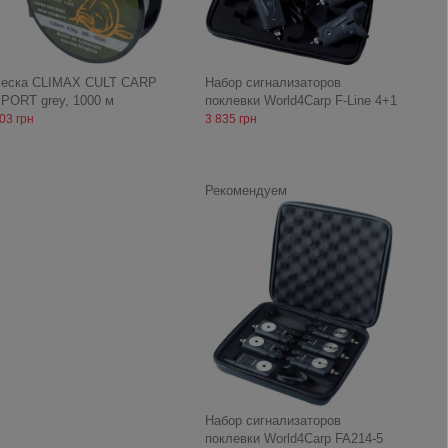
еска CLIMAX CULT CARP
Набор сигнализаторов
PORT grey, 1000 м
поклевки World4Carp F-Line 4+1
03 грн
3 835 грн
Рекомендуем
Набор сигнализаторов
поклевки World4Carp FA214-5