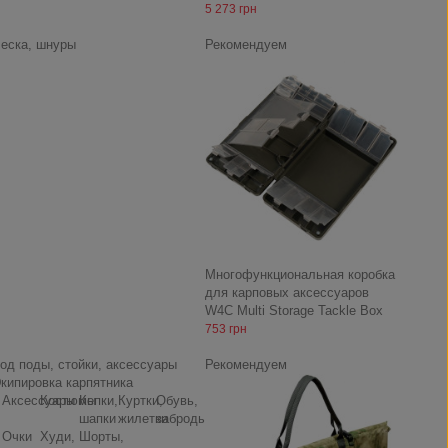
5 273 грн
еска, шнуры
Рекомендуем
Многофункциональная коробка
для карповых аксессуаров
W4C Multi Storage Tackle Box
753 грн
од поды, стойки, аксессуары
Рекомендуем
кипировка карпятника
Аксессуары
Костюмы
Кепки,
Куртки,
Обувь,
шапки
жилетки
заброды
Очки
Худи,
Шорты,