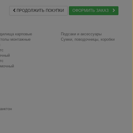
ПРОДОЛЖИТЬ ПОКУПКИ
ОФОРМИТЬ ЗАКАЗ
дилища карповые
Подсаки и аксессуары
толы монтажные
Сумки, поводочницы, коробки
с
тс
очный
тс
рмочный
анктон