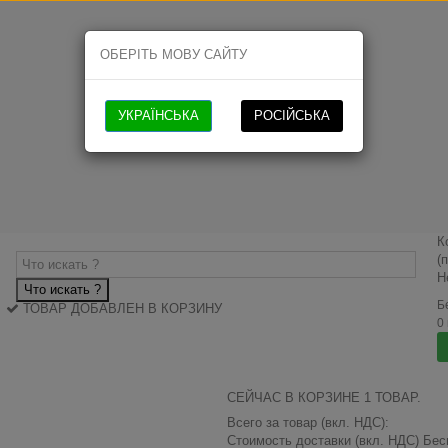
ОБЕРІТЬ МОВУ САЙТУ
УКРАЇНСЬКА
РОСІЙСЬКА
К
(
Н
Что искать ?
Б
ТОВАР ДОБАВЛЕН В КОРЗИНУ
0
СЕЙЧАС В КОРЗИНЕ 1 ТОВАР.
Всего за товар (вкл. НДС):
Стоимость доставки (вкл. НДС)
Бес