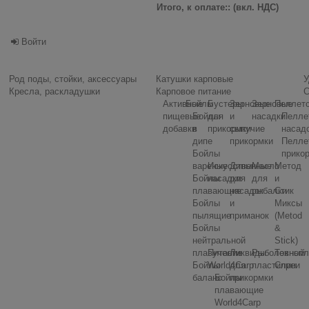
Итого, к оплате:: (вкл. НДС)
Войти
Род поды, стойки, аксессуары
Катушки карповые
У
Кресла, раскладушки
Карповое питание
С
Активные
Бойлы
Бустеры
Зерновые
Зерновые
Пеллет
пищевые
Бойлы
для
и
насадки
Пелле
добавки
в
прикормки
сыпучие
насад
дипе
прикормки
Пелле
Бойлы
прико
вареные
Искусственные
Дипы
Масло
Метод
Бойлы
насадки
для
для
и
плавающие
насадок
рыбалки
Стик
Бойлы
и
Миксы
пылящие
приманок
(Metod
Бойлы
&
нейтральной
Stick)
плавучести
Питание
Ликвиды
Рыболовный
Технопл
Бойлы
World4Carp
для
пластилин
Спреи
баланс
Бойлы
прикормки
плавающие
World4Carp