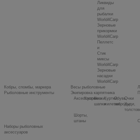
Ликвиды
для
рыбалки
World4Carp
Зерновые
прикормки
World4Carp
Пеллетс
и
Стик
миксы
World4Carp
Зерновые
насадки
World4Carp
Кобры, спомбы, маркера
Весы рыболовные
Л
Рыболовные инструменты
Экипировка карпятника
П
Аксессуары
Костюмы
Кепки,
Куртки,
Обувь,
Очки
шапки
жилетки
заброды
Худи,
толстов
Шорты,
штаны
С
Наборы рыболовных
аксессуаров