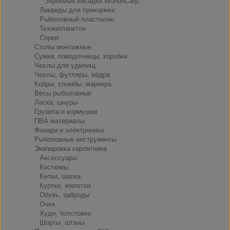
Зерновые насадки World4Carp
Ликвиды для прикормки
Рыболовный пластилин
Технопланктон
Спреи
Столы монтажные
Сумки, поводочницы, коробки
Чехлы для удилищ
Чехлы, футляры, вёдра
Кобры, спомбы, маркера
Весы рыболовные
Леска, шнуры
Грузила и кормушки
ПВА материалы
Фонари и электроника
Рыболовные инструменты
Экипировка карпятника
Аксессуары
Костюмы
Кепки, шапки
Куртки, жилетки
Обувь, заброды
Очки
Худи, толстовки
Шорты, штаны