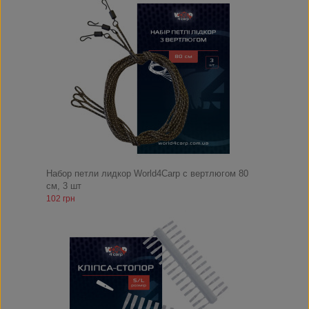
Набор петли лидкор World4Carp с вертлюгом 80
см, 3 шт
102 грн