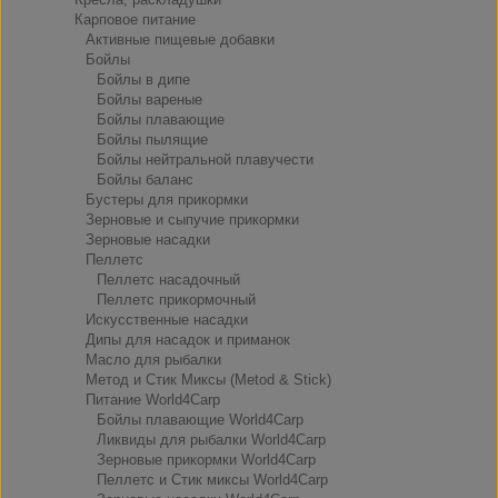
Карповое питание
Активные пищевые добавки
Бойлы
Бойлы в дипе
Бойлы вареные
Бойлы плавающие
Бойлы пылящие
Бойлы нейтральной плавучести
Бойлы баланс
Бустеры для прикормки
Зерновые и сыпучие прикормки
Зерновые насадки
Пеллетс
Пеллетс насадочный
Пеллетс прикормочный
Искусственные насадки
Дипы для насадок и приманок
Масло для рыбалки
Метод и Стик Миксы (Metod & Stick)
Питание World4Carp
Бойлы плавающие World4Carp
Ликвиды для рыбалки World4Carp
Зерновые прикормки World4Carp
Пеллетс и Стик миксы World4Carp