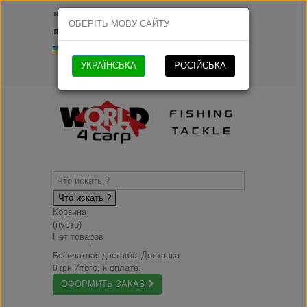
Русский
ОБЕРІТЬ МОВУ САЙТУ
Русский
Українська
УКРАЇНСЬКА
РОСІЙСЬКА
Что искать ?
Корзина
(пусто)
Нет товаров
Доставка
Бесплатная доставка!
Итого, к оплате:
0 грн
ОФОРМИТЬ ЗАКАЗ