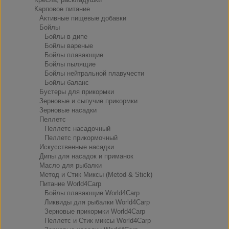
Карповое питание
Активные пищевые добавки
Бойлы
Бойлы в дипе
Бойлы вареные
Бойлы плавающие
Бойлы пылящие
Бойлы нейтральной плавучести
Бойлы баланс
Бустеры для прикормки
Зерновые и сыпучие прикормки
Зерновые насадки
Пеллетс
Пеллетс насадочный
Пеллетс прикормочный
Искусственные насадки
Дипы для насадок и приманок
Масло для рыбалки
Метод и Стик Миксы (Metod & Stick)
Питание World4Carp
Бойлы плавающие World4Carp
Ликвиды для рыбалки World4Carp
Зерновые прикормки World4Carp
Пеллетс и Стик миксы World4Carp