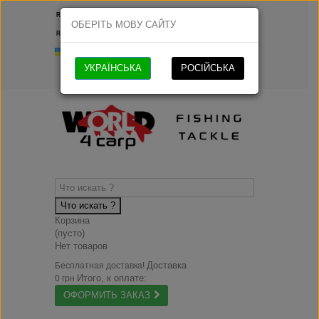
Русский
ОБЕРІТЬ МОВУ САЙТУ
Русский
Українська
УКРАЇНСЬКА
РОСІЙСЬКА
Что искать ?
Корзина
(пусто)
Нет товаров
Доставка
Бесплатная доставка!
Итого, к оплате:
0 грн
ОФОРМИТЬ ЗАКАЗ