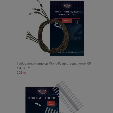
Набор петли лидкор World4Carp с вертлюгом 80
см, 3 шт
102 грн