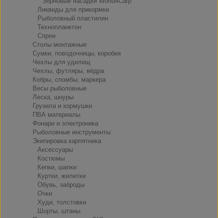
Зерновые насадки World4Carp
Ликвиды для прикормки
Рыболовный пластилин
Технопланктон
Спреи
Столы монтажные
Сумки, поводочницы, коробки
Чехлы для удилищ
Чехлы, футляры, вёдра
Кобры, спомбы, маркера
Весы рыболовные
Леска, шнуры
Грузила и кормушки
ПВА материалы
Фонари и электроника
Рыболовные инструменты
Экипировка карпятника
Аксессуары
Костюмы
Кепки, шапки
Куртки, жилетки
Обувь, заброды
Очки
Худи, толстовки
Шорты, штаны