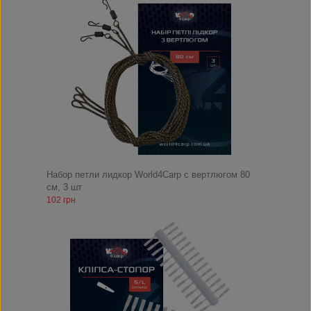
Набор петли лидкор World4Carp с вертлюгом 80
см, 3 шт
102 грн