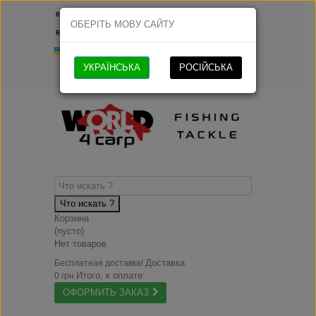
Русский
ОБЕРІТЬ МОВУ САЙТУ
Русский
Українська
УКРАЇНСЬКА
РОСІЙСЬКА
Что искать ?
Корзина
(пусто)
Нет товаров
Доставка
Бесплатная доставка!
Итого, к оплате:
0 грн
ОФОРМИТЬ ЗАКАЗ