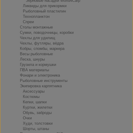
Зерновые насадки World4Carp
Ликвиды для прикормки
Рыболовный пластилин
Технопланктон
Спреи
Столы монтажные
Сумки, поводочницы, коробки
Чехлы для удилищ
Чехлы, футляры, вёдра
Кобры, спомбы, маркера
Весы рыболовные
Леска, шнуры
Грузила и кормушки
ПВА материалы
Фонари и электроника
Рыболовные инструменты
Экипировка карпятника
Аксессуары
Костюмы
Кепки, шапки
Куртки, жилетки
Обувь, заброды
Очки
Худи, толстовки
Шорты, штаны