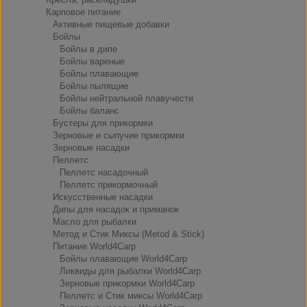
Карповое питание
Активные пищевые добавки
Бойлы
Бойлы в дипе
Бойлы вареные
Бойлы плавающие
Бойлы пылящие
Бойлы нейтральной плавучести
Бойлы баланс
Бустеры для прикормки
Зерновые и сыпучие прикормки
Зерновые насадки
Пеллетс
Пеллетс насадочный
Пеллетс прикормочный
Искусственные насадки
Дипы для насадок и приманок
Масло для рыбалки
Метод и Стик Миксы (Metod & Stick)
Питание World4Carp
Бойлы плавающие World4Carp
Ликвиды для рыбалки World4Carp
Зерновые прикормки World4Carp
Пеллетс и Стик миксы World4Carp